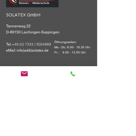
SOLATEX GmbH
Tannenweg 22
D-89150 Laichingen-Suppingen
Öffnungszeiten:
.+49 (0) 7333 /
3054989
Tel
Mo.- Do.:9.00- 16.30 Uhr
eMail: info(add)solatex.de
Fr.:
9.00 - 13.00
Uhr
Login - Fachpartner:
Einloggen
Geschäftskunden
Zugang
Markisen & Sonnenschutz
Kassettenmarkisen